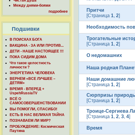
Чистая душа
Между днями-боями
Притчи
подробнее
[Страница
1
,
2
]
Необходимость по
Подшивки
Трогательные исто
В ПОИСКАХ БОГА
[Страница
1
,
2
]
ВАКЦИНА - ЗА ИЛИ ПРОТИВ...
ДЕТИ - НАШЕ НАСТОЯЩЕЕ !!!
О недомашних
ПОКА СИДИМ ДОМА
Что такое целостность
личности ?
Наша родная Плане
ЭНЕРГЕТИКА ЧЕЛОВЕКА
Наши домашние л
ВЕРНЕМ «ВСЕ ЛУЧШЕЕ –
ДЕТЯМ»
[Страница
1
,
2
]
ВРЕМЯ - ВПЕРЕД +
UspehRussiaTV
Сюрпризы природ
ВСЁ О
[Страница
1
,
2
]
САМОСОВЕРШЕНСТВОВАНИИ
ВЫ ПОМОГЛИ, СПАСИБО!
Троице-Сергиева Л
ЕСТЬ В НАС ВЕЛИКАЯ ТАЙНА
[Страница
1
,
2
,
3
,
4
]
ПОЗНАВАЕМ ЛИ МИР?
ПРОБУЖДЕНИЕ: Космическая
Время
Паутина