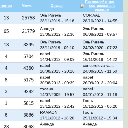
Последний ответ
тветов
Views
Создан
Эль Ригель
COR.VAL
13
25758
28/11/2019 - 15:18
28/10/2021 - 14:55
Ананда
Эль Ригель
65
21779
13/05/2012 - 22:36
06/08/2021 - 09:57
Эль Ригель
Эль Ригель
13
3395
28/11/2019 - 09:10
24/02/2020 - 07:23
nabel
Эль Ригель
4
5704
14/04/2012 - 09:09
16/11/2019 - 14:22
nabel
cor.coroleva-va...
4
4360
10/08/2015 - 20:16
24/08/2015 - 11:59
nabel
nabel
8
5175
30/08/2013 - 09:39
26/09/2013 - 20:04
толана
nabel
3
9282
14/07/2009 - 19:57
04/01/2013 - 11:18
nabel
Гость
1
5815
13/12/2012 - 22:42
15/12/2012 - 05:20
RAMAON
Гость
6
3886
17/11/2012 - 18:20
29/11/2012 - 15:34
Ананда
Ананда
28
8068