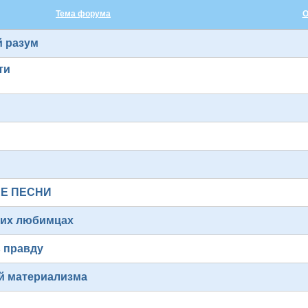
Тема форума
О
 разум
ти
ЕЕ ПЕСНИ
ших любимцах
ь правду
ий материализма