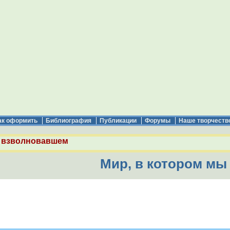
ак оформить
Библиография
Публикации
Форумы
Наше творчеств
 взволновавшем
Мир, в котором мы