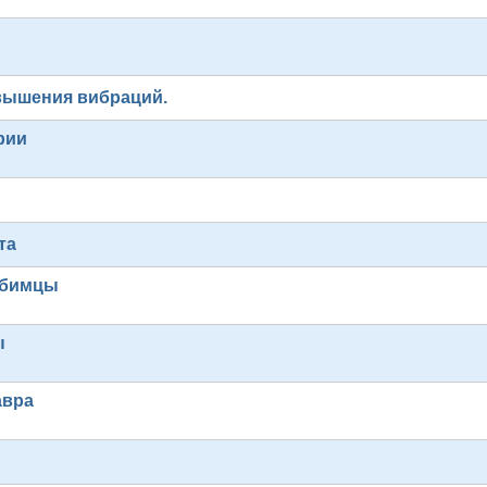
вышения вибраций.
рии
та
юбимцы
ы
авра