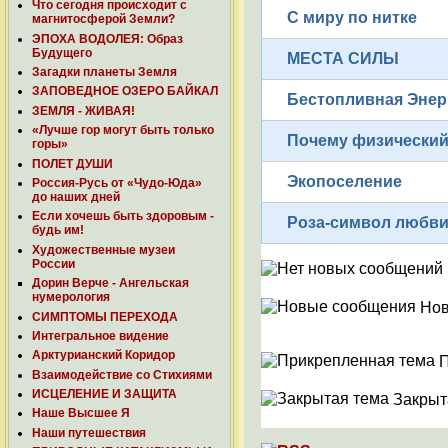
Что сегодня происходит с
С миру по нитке
магнитосферой Земли?
ЭПОХА ВОДОЛЕЯ: Образ
Будущего
МЕСТА СИЛЫ
Загадки планеты Земля
ЗАПОВЕДНОЕ ОЗЕРО БАЙКАЛ
Бестопливная Энер
ЗЕМЛЯ - ЖИВАЯ!
«Лучше гор могут быть только
Почему физический
горы»
ПОЛЕТ ДУШИ
Экопоселение
Россия-Русь от «Чудо-Юда»
до наших дней
Если хочешь быть здоровым -
Роза-символ любви
будь им!
Художественные музеи
России
Дорин Верче - Ангельская
нумерология
Нов
СИМПТОМЫ ПЕРЕХОДА
Интегральное видение
Арктурианский Коридор
П
Взаимодействие со Стихиями
ИСЦЕЛЕНИЕ И ЗАЩИТА
Закрыт
Наше Высшее Я
Наши путешествия