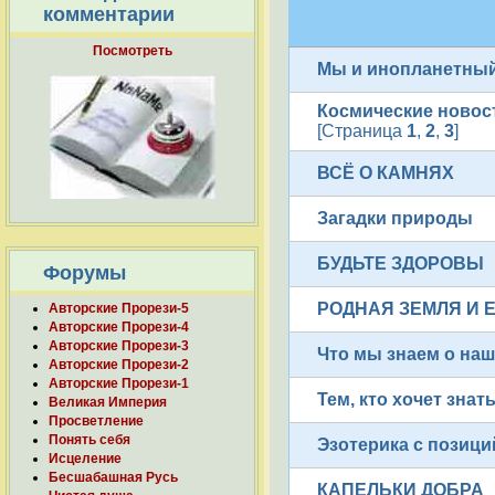
комментарии
Посмотреть
Мы и инопланетный
Космические новос
[Страница
1
,
2
,
3
]
ВСЁ О КАМНЯХ
Загадки природы
БУДЬТЕ ЗДОРОВЫ
Форумы
РОДНАЯ ЗЕМЛЯ И 
Авторские Прорези-5
Авторские Прорези-4
Авторские Прорези-3
Что мы знаем о на
Авторские Прорези-2
Авторские Прорези-1
Тем, кто хочет знат
Великая Империя
Просветление
Понять себя
Эзотерика с позиц
Исцеление
Бесшабашная Русь
КАПЕЛЬКИ ДОБРА