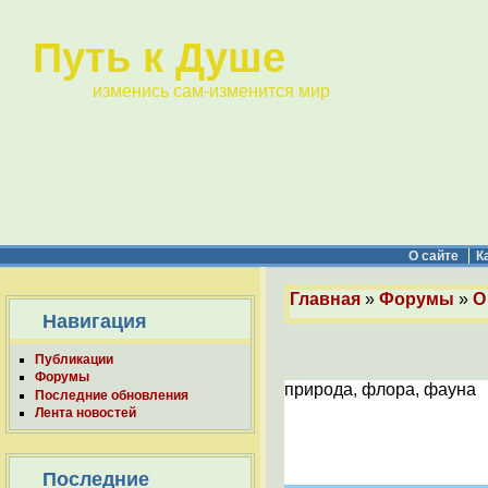
Путь к Душе
изменись сам-изменится мир
О сайте
К
Главная
»
Форумы
»
О
Навигация
Публикации
Форумы
природа, флора, фауна
Последние обновления
Лента новостей
Последние