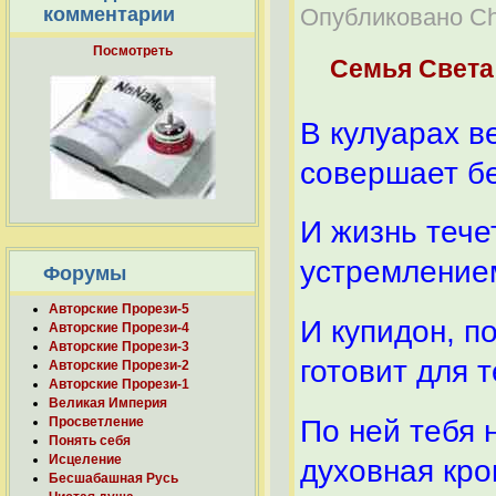
Опубликовано Chel
комментарии
Посмотреть
Семья Света
В кулуарах в
совершает бе
И жизнь тече
устремлением
Форумы
Авторские Прорези-5
И купидон, п
Авторские Прорези-4
Авторские Прорези-3
готовит для т
Авторские Прорези-2
Авторские Прорези-1
Великая Империя
По ней тебя 
Просветление
Понять себя
Исцеление
духовная кро
Бесшабашная Русь