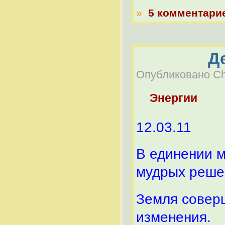
»
5 комментари
Д
Опубликовано Che
Энергии
12.03.11
В единении м
мудрых реше
Земля совер
изменения.