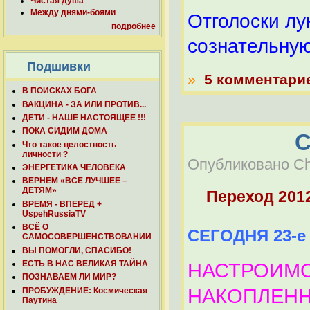
Чистая душа
Между днями-боями
Отголоски лу
подробнее
сознательну
Подшивки
»
5 комментари
В ПОИСКАХ БОГА
ВАКЦИНА - ЗА ИЛИ ПРОТИВ...
ДЕТИ - НАШЕ НАСТОЯЩЕЕ !!!
ПОКА СИДИМ ДОМА
С
Что такое целостность
личности ?
Опубликовано Che
ЭНЕРГЕТИКА ЧЕЛОВЕКА
ВЕРНЕМ «ВСЕ ЛУЧШЕЕ –
ДЕТЯМ»
Переход 201
ВРЕМЯ - ВПЕРЕД +
UspehRussiaTV
ВСЁ О
СЕГОДНЯ 23-е
САМОСОВЕРШЕНСТВОВАНИИ
ВЫ ПОМОГЛИ, СПАСИБО!
ЕСТЬ В НАС ВЕЛИКАЯ ТАЙНА
НАСТРОИМС
ПОЗНАВАЕМ ЛИ МИР?
НАКОПЛЕНН
ПРОБУЖДЕНИЕ: Космическая
Паутина