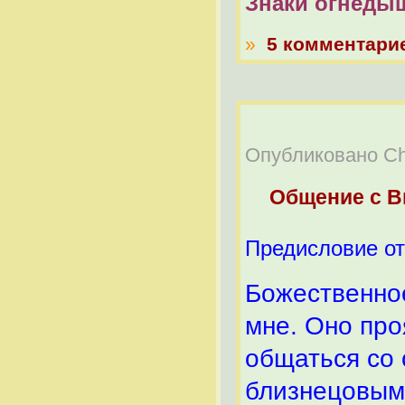
Знаки огнеды
»
5 комментари
Опубликовано Chel
Общение с 
Предисловие о
Божественное
мне. Оно про
общаться со
близнецовым