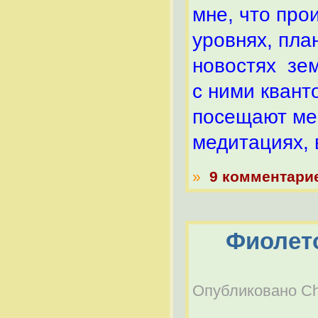
мне, что прои
уровнях, пла
новостях зе
с ними квант
посещают мен
медитациях, 
»
9 комментари
Фиолето
Опубликовано Chel