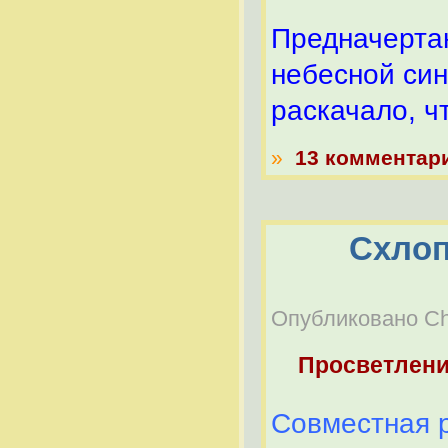
Предначертан
небесной си
раскачало, ч
»
13 комментар
Схлоп
Опубликовано Che
Просветлен
Совместная 