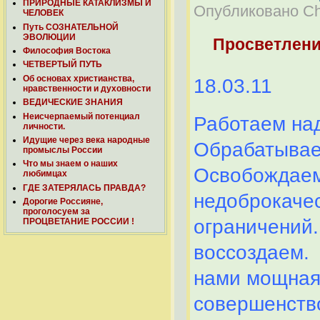
ПРИРОДНЫЕ КАТАКЛИЗМЫ И
Опубликовано Che
ЧЕЛОВЕК
Путь СОЗНАТЕЛЬНОЙ
ЭВОЛЮЦИИ
Просветлен
Философия Востока
ЧЕТВЕРТЫЙ ПУТЬ
Об основах христианства,
18.03.11
нравственности и духовности
ВЕДИЧЕСКИЕ ЗНАНИЯ
Неисчерпаемый потенциал
Работаем на
личности.
Идущие через века народные
Обрабатываем
промыслы России
Что мы знаем о наших
Освобождаем
любимцах
ГДЕ ЗАТЕРЯЛАСЬ ПРАВДА?
недоброкачес
Дорогие Россияне,
проголосуем за
ограничений
ПРОЦВЕТАНИЕ РОССИИ !
воссоздаем.
нами мощная 
совершенств