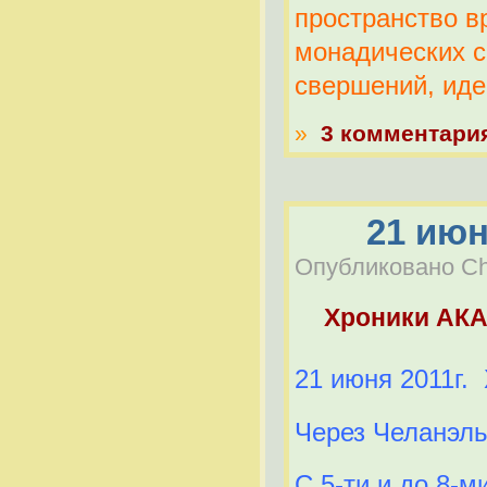
пространство в
монадических с
свершений, иде
»
3 комментари
21 июн
Опубликовано Che
Хроники АК
21 июня 2011г.
Через Челанэл
С 5-ти и до 8-