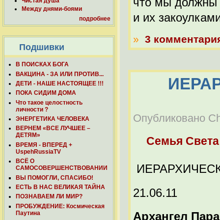
что мы должны
Чистая душа
Между днями-боями
и их закоулками
подробнее
»
3 комментари
Подшивки
В ПОИСКАХ БОГА
ВАКЦИНА - ЗА ИЛИ ПРОТИВ...
ИЕРА
ДЕТИ - НАШЕ НАСТОЯЩЕЕ !!!
ПОКА СИДИМ ДОМА
Что такое целостность
личности ?
Опубликовано Chel
ЭНЕРГЕТИКА ЧЕЛОВЕКА
ВЕРНЕМ «ВСЕ ЛУЧШЕЕ –
ДЕТЯМ»
Семья Света
ВРЕМЯ - ВПЕРЕД +
UspehRussiaTV
ВСЁ О
ИЕРАРХИЧЕСК
САМОСОВЕРШЕНСТВОВАНИИ
ВЫ ПОМОГЛИ, СПАСИБО!
ЕСТЬ В НАС ВЕЛИКАЯ ТАЙНА
21.06.11
ПОЗНАВАЕМ ЛИ МИР?
ПРОБУЖДЕНИЕ: Космическая
Паутина
Архангел Пара