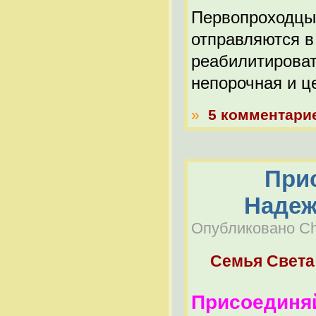
Первопроходцы
отправляются в
реабилитироват
непорочная и ц
»
5 комментари
Прис
Надеж
Опубликовано Che
Семья Света
Присоединяй