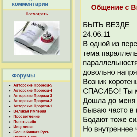
комментарии
Общение с 
Посмотреть
БЫТЬ ВЕЗДЕ
24.06.11
В одной из пер
тема параллель
параллельностя
довольно напря
Форумы
Возник коротен
Авторские Прорези-5
СПАСИБО! Ты м
Авторские Прорези-4
Авторские Прорези-3
Дошла до меня 
Авторские Прорези-2
Авторские Прорези-1
Бываю часто в 
Великая Империя
Просветление
Бодают тоже с
Понять себя
Но внутреннее 
Исцеление
Бесшабашная Русь