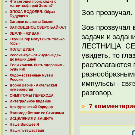
Что сегодня происходит с
магнитосферой Земли?
Зов прозвучал.
ЭПОХА ВОДОЛЕЯ: Образ
Будущего
Загадки планеты Земля
Зов прозвучал 
ЗАПОВЕДНОЕ ОЗЕРО БАЙКАЛ
ЗЕМЛЯ - ЖИВАЯ!
задачи и зада
«Лучше гор могут быть только
горы»
ЛЕСТНИЦА СЕРД
ПОЛЕТ ДУШИ
увидеть, то гла
Россия-Русь от «Чудо-Юда»
до наших дней
располагаются 
Если хочешь быть здоровым -
будь им!
разнообразными
Художественные музеи
России
импульсы - св
Дорин Верче - Ангельская
нумерология
разговор.
СИМПТОМЫ ПЕРЕХОДА
Интегральное видение
»
7 комментари
Арктурианский Коридор
Взаимодействие со Стихиями
ИСЦЕЛЕНИЕ И ЗАЩИТА
Наше Высшее Я
Наши путешествия