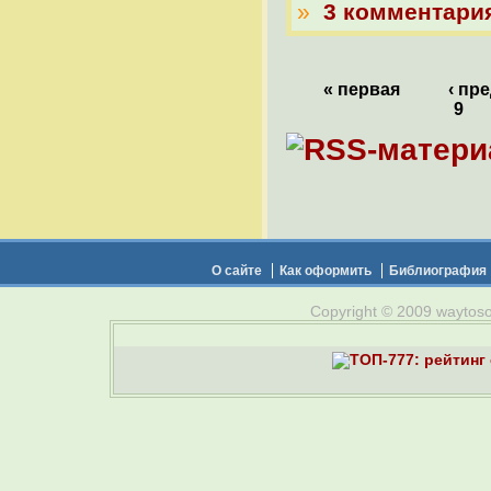
»
3 комментари
« первая
‹ пр
9
О сайте
Как оформить
Библиография
Copyright © 2009 waytosou