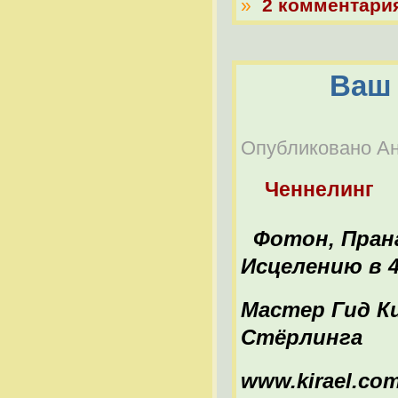
»
2 комментари
Ваш 
Опубликовано Ана
Ченнелинг
Фотон, Прана
Исцелению в 
Мастер Гид Ки
Стёрлинга
www.kirael.co