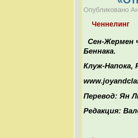
Опубликовано Ана
Ченнелинг
Сен-Жермен ч
Беннака.
Клуж-Напока,
www.joyandcla
Перевод: Ян 
Редакция: Ва