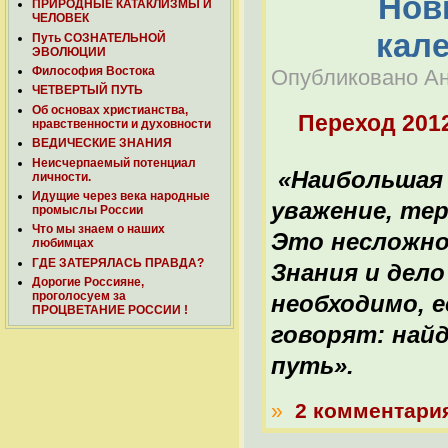
Нов
ПРИРОДНЫЕ КАТАКЛИЗМЫ И
ЧЕЛОВЕК
кал
Путь СОЗНАТЕЛЬНОЙ
ЭВОЛЮЦИИ
Философия Востока
Опубликовано Ана
ЧЕТВЕРТЫЙ ПУТЬ
Об основах христианства,
Переход 201
нравственности и духовности
ВЕДИЧЕСКИЕ ЗНАНИЯ
Неисчерпаемый потенциал
«Наибольшая 
личности.
Идущие через века народные
уважение, те
промыслы России
Что мы знаем о наших
Это несложно
любимцах
ГДЕ ЗАТЕРЯЛАСЬ ПРАВДА?
Знания и дело
Дорогие Россияне,
проголосуем за
необходимо, е
ПРОЦВЕТАНИЕ РОССИИ !
говорят: най
путь».
»
2 комментари