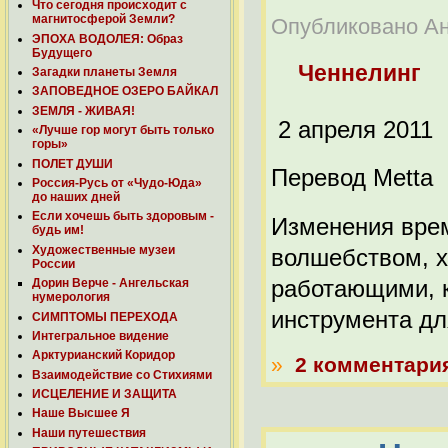
Что сегодня происходит с
магнитосферой Земли?
Опубликовано Ана
ЭПОХА ВОДОЛЕЯ: Образ
Будущего
Ченнелинг
Загадки планеты Земля
ЗАПОВЕДНОЕ ОЗЕРО БАЙКАЛ
ЗЕМЛЯ - ЖИВАЯ!
2 апреля 2011
«Лучше гор могут быть только
горы»
ПОЛЕТ ДУШИ
Перевод Metta
Россия-Русь от «Чудо-Юда»
до наших дней
Если хочешь быть здоровым -
Изменения врем
будь им!
Художественные музеи
волшебством, х
России
работающими, к
Дорин Верче - Ангельская
нумерология
инструмента дл
СИМПТОМЫ ПЕРЕХОДА
Интегральное видение
Арктурианский Коридор
»
2 комментари
Взаимодействие со Стихиями
ИСЦЕЛЕНИЕ И ЗАЩИТА
Наше Высшее Я
Наши путешествия