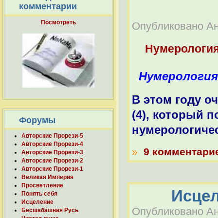
комментарии
Посмотреть
Опубликовано Ана
Нумерологи
Нумерология
В этом году о
(4), который п
Форумы
нумерологичес
Авторские Прорези-5
Авторские Прорези-4
»
9 комментари
Авторские Прорези-3
Авторские Прорези-2
Авторские Прорези-1
Великая Империя
Просветление
Исцел
Понять себя
Исцеление
Опубликовано Ана
Бесшабашная Русь