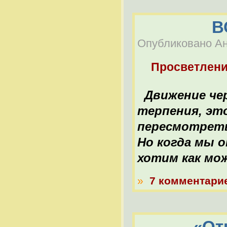
В
Опубликовано Ана
Просветлен
Движение чер
терпения, эт
пересмотреть
Но когда мы 
хотим как можн
»
7 комментари
«От