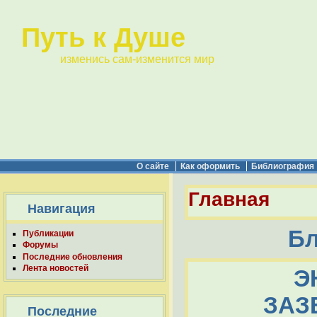
Путь к Душе
изменись сам-изменится мир
О сайте
Как оформить
Библиография
Главная
Навигация
Бл
Публикации
Форумы
Последние обновления
Лента новостей
Э
ЗАЗ
Последние