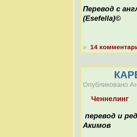
Перевод с ан
(Esefella)©
»
14 комментар
КАР
Опубликовано Ана
Ченнелинг
перевод и ре
Акимов