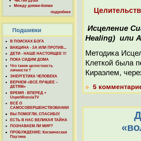
Чистая душа
Между днями-боями
Целительств
подробнее
Исцеление Сиг
Подшивки
Healing) или
В ПОИСКАХ БОГА
ВАКЦИНА - ЗА ИЛИ ПРОТИВ...
Методика Исцел
ДЕТИ - НАШЕ НАСТОЯЩЕЕ !!!
ПОКА СИДИМ ДОМА
Клеткой была п
Что такое целостность
личности ?
Кираэлем, чере
ЭНЕРГЕТИКА ЧЕЛОВЕКА
ВЕРНЕМ «ВСЕ ЛУЧШЕЕ –
»
5 комментари
ДЕТЯМ»
ВРЕМЯ - ВПЕРЕД +
UspehRussiaTV
ВСЁ О
САМОСОВЕРШЕНСТВОВАНИИ
Д
ВЫ ПОМОГЛИ, СПАСИБО!
ЕСТЬ В НАС ВЕЛИКАЯ ТАЙНА
«во
ПОЗНАВАЕМ ЛИ МИР?
ПРОБУЖДЕНИЕ: Космическая
Паутина