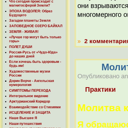
Что сегодня происходит с
они взрываются
магнитосферой Земли?
ЭПОХА ВОДОЛЕЯ: Образ
многомерного о
Будущего
Загадки планеты Земля
ЗАПОВЕДНОЕ ОЗЕРО БАЙКАЛ
ЗЕМЛЯ - ЖИВАЯ!
«Лучше гор могут быть только
»
2 комментари
горы»
ПОЛЕТ ДУШИ
Россия-Русь от «Чудо-Юда»
до наших дней
Если хочешь быть здоровым -
Молит
будь им!
Художественные музеи
Опубликовано anat
России
Дорин Верче - Ангельская
нумерология
Практики
СИМПТОМЫ ПЕРЕХОДА
Интегральное видение
Арктурианский Коридор
Молитва к
Взаимодействие со Стихиями
ИСЦЕЛЕНИЕ И ЗАЩИТА
Наше Высшее Я
Я обращаюс
Наши путешествия