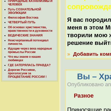
ПРИРОДНЫЕ КАТАКЛИЗМЫ И
сопровожда
ЧЕЛОВЕК
Путь СОЗНАТЕЛЬНОЙ
ЭВОЛЮЦИИ
Философия Востока
Я вас породил
ЧЕТВЕРТЫЙ ПУТЬ
меня в этом М
Об основах христианства,
нравственности и духовности
творили мою ж
ВЕДИЧЕСКИЕ ЗНАНИЯ
Неисчерпаемый потенциал
решение выйт
личности.
Идущие через века народные
промыслы России
»
Добавить ком
Что мы знаем о наших
любимцах
ГДЕ ЗАТЕРЯЛАСЬ ПРАВДА?
Дорогие Россияне,
проголосуем за
Bы – Хра
ПРОЦВЕТАНИЕ РОССИИ !
Опубликовано anat
Разное
Приносящие рас