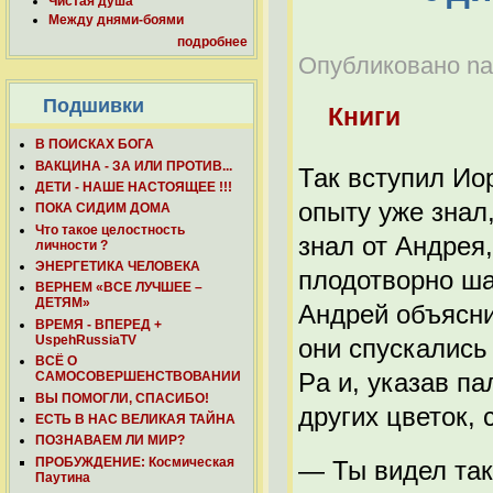
Чистая душа
Между днями-боями
подробнее
Опубликовано nab
Подшивки
Книги
В ПОИСКАХ БОГА
ВАКЦИНА - ЗА ИЛИ ПРОТИВ...
Так вступил Ио
ДЕТИ - НАШЕ НАСТОЯЩЕЕ !!!
опыту уже знал,
ПОКА СИДИМ ДОМА
Что такое целостность
знал от Андрея,
личности ?
ЭНЕРГЕТИКА ЧЕЛОВЕКА
плодотворно шаг
ВЕРНЕМ «ВСЕ ЛУЧШЕЕ –
ДЕТЯМ»
Андрей объясни
ВРЕМЯ - ВПЕРЕД +
UspehRussiaTV
они спускались
ВСЁ О
Pa и, указав п
САМОСОВЕРШЕНСТВОВАНИИ
ВЫ ПОМОГЛИ, СПАСИБО!
других цветок, 
ЕСТЬ В НАС ВЕЛИКАЯ ТАЙНА
ПОЗНАВАЕМ ЛИ МИР?
ПРОБУЖДЕНИЕ: Космическая
— Ты видел так
Паутина