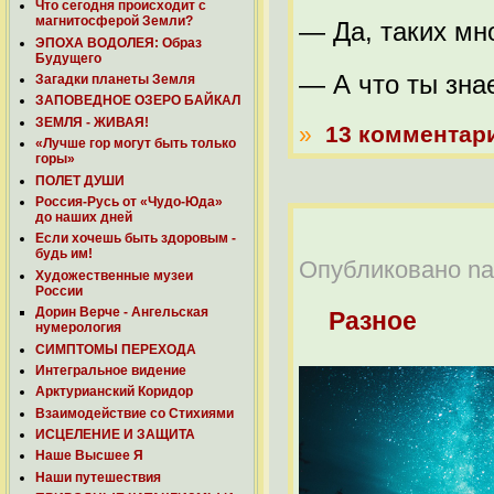
Что сегодня происходит с
магнитосферой Земли?
— Да, таких мн
ЭПОХА ВОДОЛЕЯ: Образ
Будущего
— А что ты зна
Загадки планеты Земля
ЗАПОВЕДНОЕ ОЗЕРО БАЙКАЛ
ЗЕМЛЯ - ЖИВАЯ!
»
13 комментар
«Лучше гор могут быть только
горы»
ПОЛЕТ ДУШИ
Россия-Русь от «Чудо-Юда»
до наших дней
Если хочешь быть здоровым -
будь им!
Опубликовано nabe
Художественные музеи
России
Дорин Верче - Ангельская
Разное
нумерология
СИМПТОМЫ ПЕРЕХОДА
Интегральное видение
Арктурианский Коридор
Взаимодействие со Стихиями
ИСЦЕЛЕНИЕ И ЗАЩИТА
Наше Высшее Я
Наши путешествия