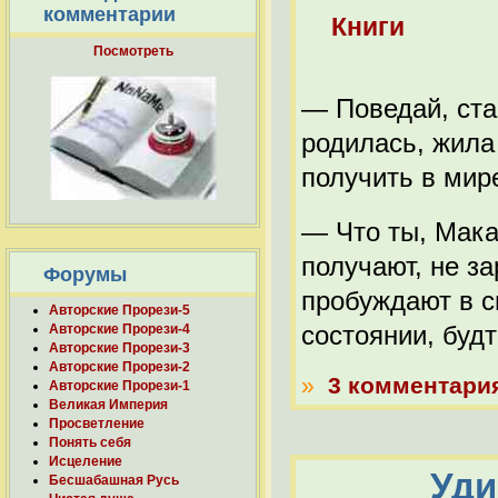
комментарии
Книги
Посмотреть
— Поведай, ста
родилась, жила
получить в мире
— Что ты, Мак
получают, не з
Форумы
пробуждают в с
Авторские Прорези-5
состоянии, будт
Авторские Прорези-4
Авторские Прорези-3
Авторские Прорези-2
»
3 комментари
Авторские Прорези-1
Великая Империя
Просветление
Понять себя
Исцеление
Уди
Бесшабашная Русь