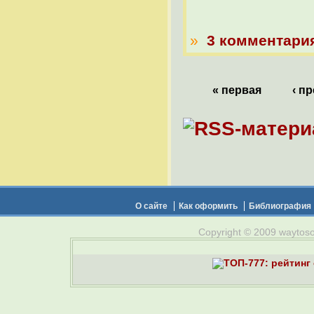
»
3 комментари
« первая
‹ п
О сайте
Как оформить
Библиография
Copyright © 2009 waytosou