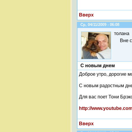
Вверх
Ср, 04/11/2009 - 06:08
толана
Вне 
С новым днем
Доброе утро, дорогие м
С новым радостным дн
Для вас поет Тони Брэк
http://www.youtube.c
Вверх