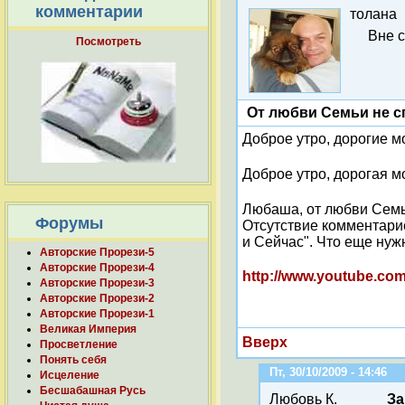
комментарии
толана
Вне 
Посмотреть
От любви Семьи не с
Доброе утро, дорогие м
Доброе утро, дорогая м
Любаша, от любви Семьи
Форумы
Отсутствие комментарие
и Сейчас". Что еще ну
Авторские Прорези-5
Авторские Прорези-4
http://www.youtube.c
Авторские Прорези-3
Авторские Прорези-2
Авторские Прорези-1
Великая Империя
Вверх
Просветление
Понять себя
Пт, 30/10/2009 - 14:46
Исцеление
Бесшабашная Русь
Любовь К.
За