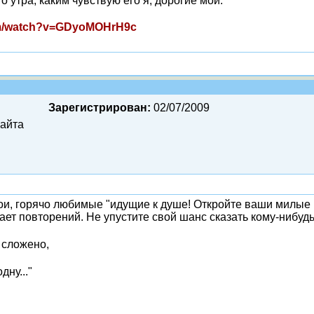
 утра, каким чувствую его я, дорогие мои.
om/watch?v=GDyoMOHrH9c
Зарегистрирован:
02/07/2009
сайта
ои, горячо любимые "идущие к душе! Откройте ваши милые 
ет повторений. Не упустите свой шанс сказать кому-нибудь
 сложено,
дну..."