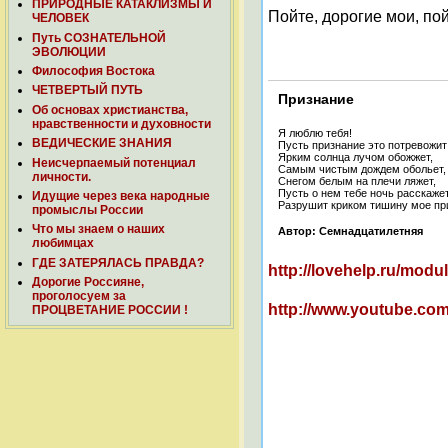
ПРИРОДНЫЕ КАТАКЛИЗМЫ И
Пойте, дорогие мои, пой
ЧЕЛОВЕК
Путь СОЗНАТЕЛЬНОЙ
ЭВОЛЮЦИИ
Философия Востока
ЧЕТВЕРТЫЙ ПУТЬ
Признание
Об основах христианства,
нравственности и духовности
Я люблю тебя!
ВЕДИЧЕСКИЕ ЗНАНИЯ
Пусть признание это потревожит
Ярким солнца лучом обожжет,
Неисчерпаемый потенциал
Самым чистым дождем обольет
личности.
Снегом белым на плечи ляжет,
Пусть о нем тебе ночь расскаже
Идущие через века народные
Разрушит криком тишину мое п
промыслы России
Что мы знаем о наших
Автор: Семнадцатилетняя
любимцах
ГДЕ ЗАТЕРЯЛАСЬ ПРАВДА?
http://lovehelp.ru/mod
Дорогие Россияне,
проголосуем за
http://www.youtube.c
ПРОЦВЕТАНИЕ РОССИИ !