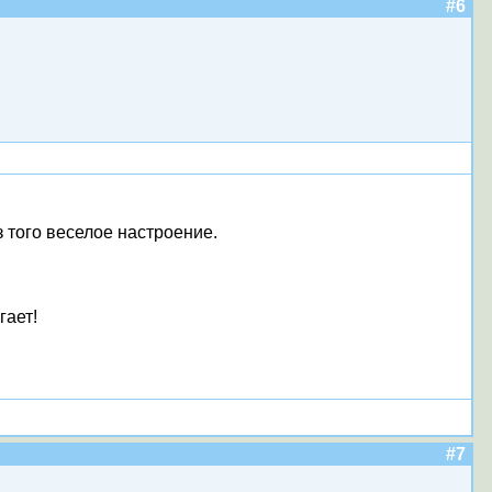
#6
 того веселое настроение.
гает!
#7