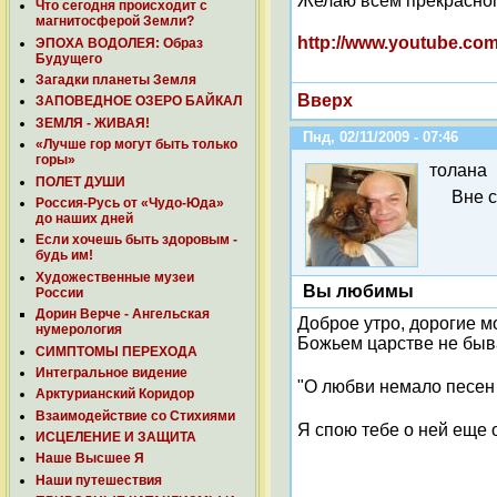
Желаю всем прекрасного
Что сегодня происходит с
магнитосферой Земли?
http://www.youtube.c
ЭПОХА ВОДОЛЕЯ: Образ
Будущего
Загадки планеты Земля
Вверх
ЗАПОВЕДНОЕ ОЗЕРО БАЙКАЛ
ЗЕМЛЯ - ЖИВАЯ!
Пнд, 02/11/2009 - 07:46
«Лучше гор могут быть только
горы»
толана
ПОЛЕТ ДУШИ
Вне 
Россия-Русь от «Чудо-Юда»
до наших дней
Если хочешь быть здоровым -
будь им!
Художественные музеи
Вы любимы
России
Дорин Верче - Ангельская
Доброе утро, дорогие м
нумерология
Божьем царстве не быва
СИМПТОМЫ ПЕРЕХОДА
Интегральное видение
"О любви немало песен
Арктурианский Коридор
Взаимодействие со Стихиями
Я спою тебе о ней еще о
ИСЦЕЛЕНИЕ И ЗАЩИТА
Наше Высшее Я
Наши путешествия