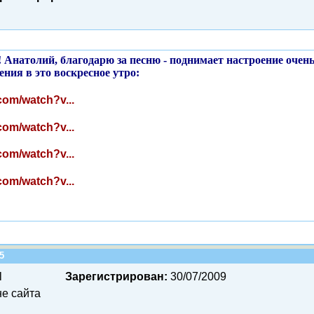
! Анатолий, благодарю за песню - поднимает настроение очень
ния в это воскресное утро:
com/watch?v...
com/watch?v...
com/watch?v...
com/watch?v...
25
l
Зарегистрирован:
30/07/2009
е сайта