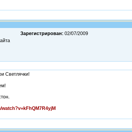
Зарегистрирован:
02/07/2009
сайта
ои Светлячки!
ем!
стон.
om/watch?v=kFhQM7R4yjM