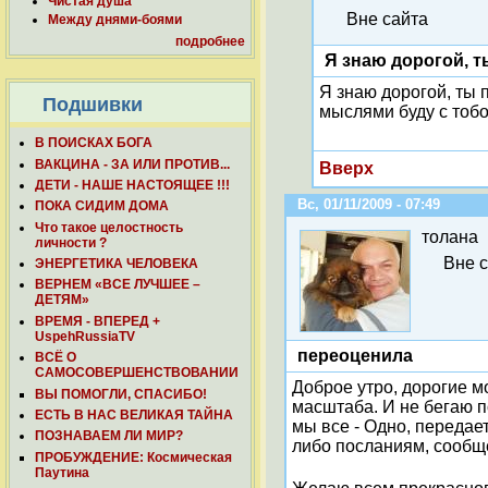
Чистая душа
Вне сайта
Между днями-боями
подробнее
Я знаю дорогой, т
Я знаю дорогой, ты 
Подшивки
мыслями буду с тобой
В ПОИСКАХ БОГА
ВАКЦИНА - ЗА ИЛИ ПРОТИВ...
Вверх
ДЕТИ - НАШЕ НАСТОЯЩЕЕ !!!
Вс, 01/11/2009 - 07:49
ПОКА СИДИМ ДОМА
Что такое целостность
толана
личности ?
Вне 
ЭНЕРГЕТИКА ЧЕЛОВЕКА
ВЕРНЕМ «ВСЕ ЛУЧШЕЕ –
ДЕТЯМ»
ВРЕМЯ - ВПЕРЕД +
UspehRussiaTV
переоценила
ВСЁ О
САМОСОВЕРШЕНСТВОВАНИИ
Доброе утро, дорогие м
ВЫ ПОМОГЛИ, СПАСИБО!
масштаба. И не бегаю по
ЕСТЬ В НАС ВЕЛИКАЯ ТАЙНА
мы все - Одно, передае
ПОЗНАВАЕМ ЛИ МИР?
либо посланиям, сообщ
ПРОБУЖДЕНИЕ: Космическая
Паутина