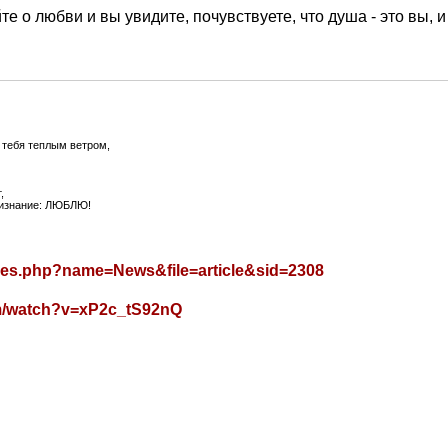
те о любви и вы увидите, почувствуете, что душа - это вы, и
 тебя теплым ветром,
,
т,
ризнание: ЛЮБЛЮ!
ules.php?name=News&file=article&sid=2308
om/watch?v=xP2c_tS92nQ