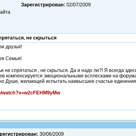
Зарегистрирован:
02/07/2009
сайта
прятаться, не скрыться
ои друзья!
оя Семья!
 не спрятаться , не скрыться. Да и надо ли?! Я всегда зде
в компенсируется эмоциональными всплесками на форумах. 
жно Душе, желающей испытать наивысшее счастье единения
om/watch?v=w2cFEHM9yMw
регистрирован:
30/06/2009