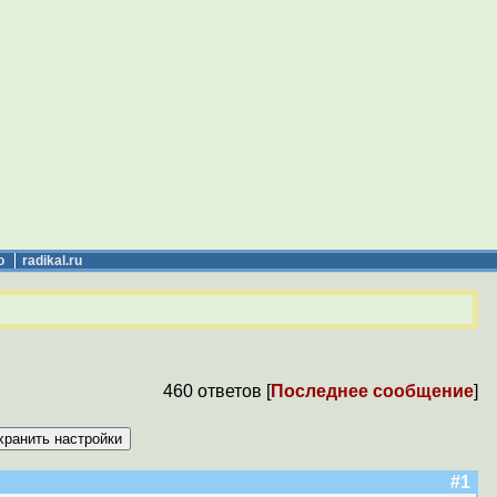
о
radikal.ru
!
460 ответов [
Последнее сообщение
]
#1