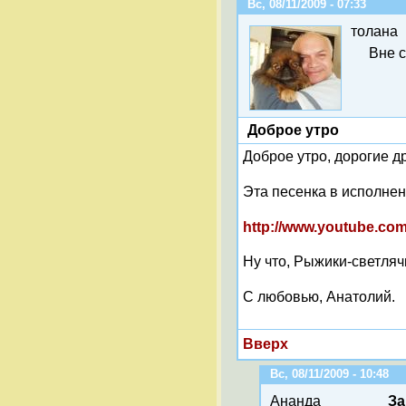
Вс, 08/11/2009 - 07:33
толана
Вне 
Доброе утро
Доброе утро, дорогие др
Эта песенка в исполнен
http://www.youtube.c
Ну что, Рыжики-светлячк
С любовью, Анатолий.
Вверх
Вс, 08/11/2009 - 10:48
Ананда
За