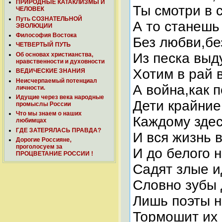
ПРИРОДНЫЕ КАТАКЛИЗМЫ И
Ты смотри в 
ЧЕЛОВЕК
Путь СОЗНАТЕЛЬНОЙ
А то станешь
ЭВОЛЮЦИИ
Философия Востока
Без любви,бе
ЧЕТВЕРТЫЙ ПУТЬ
Из песка выд
Об основах христианства,
нравственности и духовности
Хотим в рай в
ВЕДИЧЕСКИЕ ЗНАНИЯ
Неисчерпаемый потенциал
А война,как п
личности.
Идущие через века народные
Дети крайние 
промыслы России
Что мы знаем о наших
Каждому здес
любимцах
ГДЕ ЗАТЕРЯЛАСЬ ПРАВДА?
И вся жизнь в
Дорогие Россияне,
проголосуем за
И до белого н
ПРОЦВЕТАНИЕ РОССИИ !
Садят злые и
Словно зубы 
Лишь поэты н
Тормошит их 