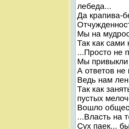
лебеда...
Да крапива-бе
Отчужденность
Мы на мудрос
Так как сами 
...Просто не 
Мы привыкли 
А ответов не
Ведь нам лен
Так как заня
пустых мелоч
Вошло общест
...Власть на
Сух паек... б