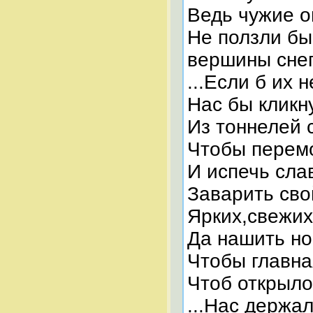
Ведь чужие о
Не ползли бы
вершины сне
...Если б их н
Нас бы кликн
Из тоннелей с
Чтобы перемо
И испечь сла
Заварить сво
Ярких,свежих
Да нашить н
Чтобы главная
Чтоб открыло
...Нас держал