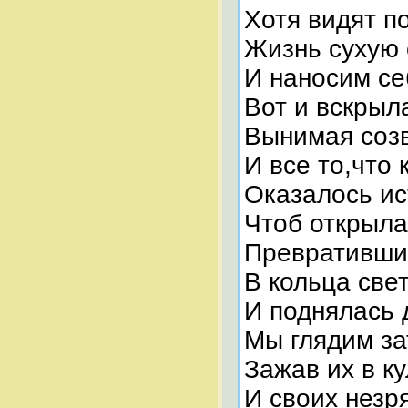
Хотя видят по
Жизнь сухую
И наносим се
Вот и вскрыл
Вынимая созв
И все то,что
Оказалось ис
Чтоб открыла
Превратившис
В кольца све
И поднялась 
Мы глядим за
Зажав их в к
И своих незр