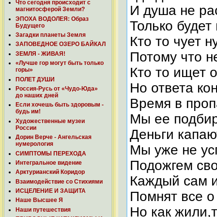
Что сегодня происходит с
И душа не рас
магнитосферой Земли?
ЭПОХА ВОДОЛЕЯ: Образ
Только будет 
Будущего
Загадки планеты Земля
Кто то чует н
ЗАПОВЕДНОЕ ОЗЕРО БАЙКАЛ
Потому что не
ЗЕМЛЯ - ЖИВАЯ!
«Лучше гор могут быть только
Кто то ищет о
горы»
ПОЛЕТ ДУШИ
Но ответа кон
Россия-Русь от «Чудо-Юда»
до наших дней
Время в проп
Если хочешь быть здоровым -
будь им!
Мы ее подби
Художественные музеи
России
Деньги капаю
Дорин Верче - Ангельская
нумерология
Мы уже не ус
СИМПТОМЫ ПЕРЕХОДА
Подожгем сво
Интегральное видение
Арктурианский Коридор
Каждый сам и
Взаимодействие со Стихиями
ИСЦЕЛЕНИЕ И ЗАЩИТА
Помнят все о
Наше Высшее Я
Но как жили,
Наши путешествия