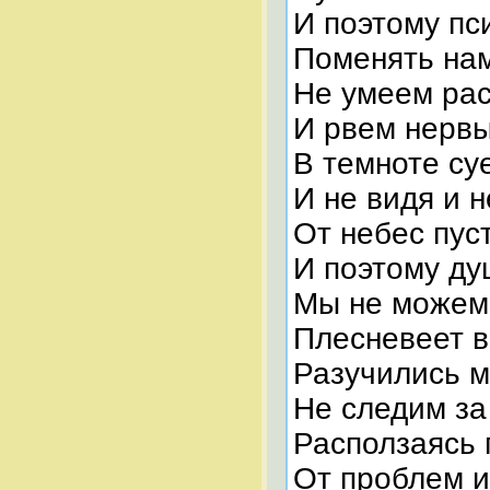
И поэтому пс
Поменять нам 
Не умеем рас
И рвем нервы
В темноте су
И не видя и 
От небес пус
И поэтому ду
Мы не можем 
Плесневеет 
Разучились м
Не следим за
Расползаясь
От проблем и