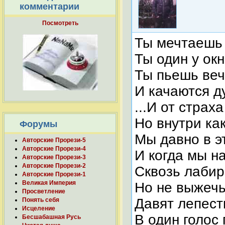
комментарии
Посмотреть
Ты мечтаешь 
Ты один у окн
Ты пьешь веч
И качаются д
...И от страх
Но внутри как
Форумы
Мы давно в э
Авторские Прорези-5
Авторские Прорези-4
И когда мы н
Авторские Прорези-3
Авторские Прорези-2
Сквозь лабир
Авторские Прорези-1
Великая Империя
Но не выжечь
Просветление
Давят лепест
Понять себя
Исцеление
В один голос
Бесшабашная Русь