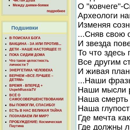
Чистая душа
О "ковчеге"-С
Между днями-боями
подробнее
Археологи нав
Изменяя созн
Подшивки
...Сняв свою
В ПОИСКАХ БОГА
И звезда пов
ВАКЦИНА - ЗА ИЛИ ПРОТИВ...
ДЕТИ - НАШЕ НАСТОЯЩЕЕ !!!
То что здесь
ПОКА СИДИМ ДОМА
Все другим ст
Что такое целостность
личности ?
И живая плане
ЭНЕРГЕТИКА ЧЕЛОВЕКА
ВЕРНЕМ «ВСЕ ЛУЧШЕЕ –
...Наши фраз
ДЕТЯМ»
ВРЕМЯ - ВПЕРЕД +
Наши мысли 
UspehRussiaTV
ВСЁ О
Наша смерть 
САМОСОВЕРШЕНСТВОВАНИИ
ВЫ ПОМОГЛИ, СПАСИБО!
Наша глупость
ЕСТЬ В НАС ВЕЛИКАЯ ТАЙНА
Где мечта как
ПОЗНАВАЕМ ЛИ МИР?
ПРОБУЖДЕНИЕ: Космическая
Где должны л
Паутина