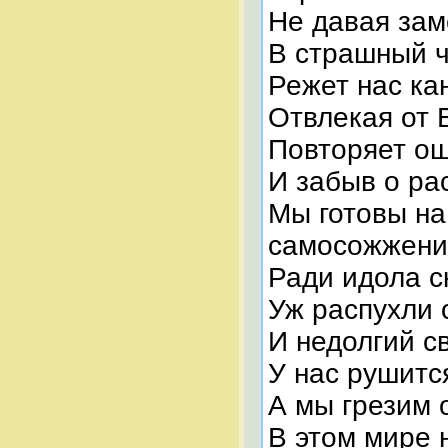
Не давая зам
В страшный ч
Режет нас ка
Отвлекая от 
Повторяет ош
И забыв о рас
Мы готовы на
самосожжени
Ради идола ск
Уж распухли 
И недолгий с
У нас рушитс
А мы грезим 
В этом мире 