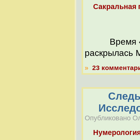
Сакральная 
Время «ост
раскрылась 
»
23 комментар
Следы
Исслед
Опубликовано Оле
Нумерологи