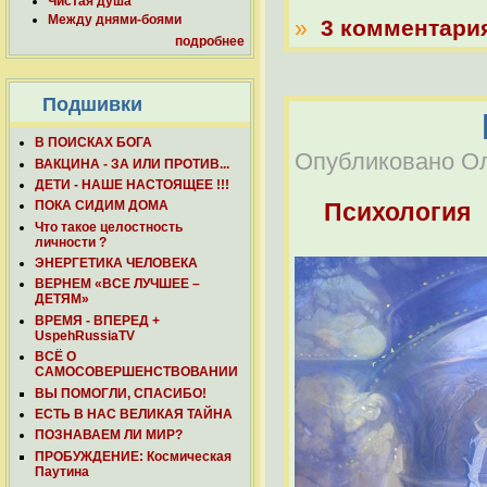
Чистая душа
Между днями-боями
»
3 комментари
подробнее
Подшивки
В ПОИСКАХ БОГА
Опубликовано Оле
ВАКЦИНА - ЗА ИЛИ ПРОТИВ...
ДЕТИ - НАШЕ НАСТОЯЩЕЕ !!!
Психология
ПОКА СИДИМ ДОМА
Что такое целостность
личности ?
ЭНЕРГЕТИКА ЧЕЛОВЕКА
ВЕРНЕМ «ВСЕ ЛУЧШЕЕ –
ДЕТЯМ»
ВРЕМЯ - ВПЕРЕД +
UspehRussiaTV
ВСЁ О
САМОСОВЕРШЕНСТВОВАНИИ
ВЫ ПОМОГЛИ, СПАСИБО!
ЕСТЬ В НАС ВЕЛИКАЯ ТАЙНА
ПОЗНАВАЕМ ЛИ МИР?
ПРОБУЖДЕНИЕ: Космическая
Паутина