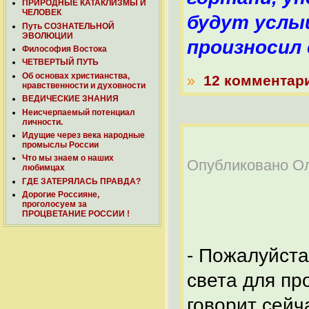
ПРИРОДНЫЕ КАТАКЛИЗМЫ И
ЧЕЛОВЕК
будут услы
Путь СОЗНАТЕЛЬНОЙ
ЭВОЛЮЦИИ
произносил 
Философия Востока
ЧЕТВЕРТЫЙ ПУТЬ
Об основах христианства,
»
12 комментар
нравственности и духовности
ВЕДИЧЕСКИЕ ЗНАНИЯ
Неисчерпаемый потенциал
личности.
Идущие через века народные
промыслы России
Что мы знаем о наших
Опубликовано Оле
любимцах
ГДЕ ЗАТЕРЯЛАСЬ ПРАВДА?
Дорогие Россияне,
проголосуем за
ТЕЛ
ПРОЦВЕТАНИЕ РОССИИ !
- Пожалуйст
света для пр
говорит сейч