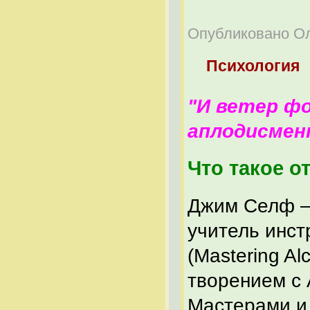
Опубликовано Оле
Психология
"И ветер ф
аплодисмент
Что такое 
Джим Селф –
учитель инс
(Mastering Al
творением с
Мастерами и