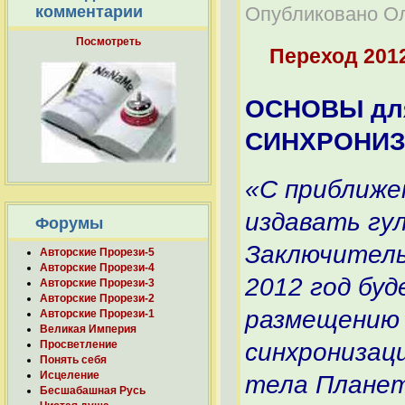
Опубликовано Оле
комментарии
Посмотреть
Переход 201
ОСНОВЫ
дл
СИНХРОНИ
«C приближе
издавать гул
Форумы
Заключитель
Авторские Прорези-5
Авторские Прорези-4
2012 год бу
Авторские Прорези-3
Авторские Прорези-2
размещению 
Авторские Прорези-1
Великая Империя
Просветление
синхронизац
Понять себя
Исцеление
тела Плане
Бесшабашная Русь