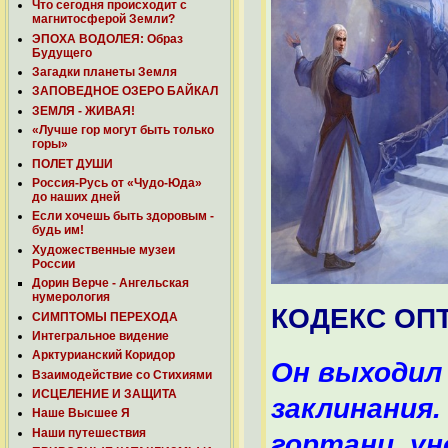
Что сегодня происходит с
магнитосферой Земли?
ЭПОХА ВОДОЛЕЯ: Образ
Будущего
Загадки планеты Земля
ЗАПОВЕДНОЕ ОЗЕРО БАЙКАЛ
ЗЕМЛЯ - ЖИВАЯ!
«Лучше гор могут быть только
горы»
ПОЛЕТ ДУШИ
Россия-Русь от «Чудо-Юда»
до наших дней
Если хочешь быть здоровым -
будь им!
Художественные музеи
России
Дорин Верче - Ангельская
нумерология
КОДЕКС ОП
СИМПТОМЫ ПЕРЕХОДА
Интегральное видение
Арктурианский Коридор
Он выходил 
Взаимодействие со Стихиями
ИСЦЕЛЕНИЕ И ЗАЩИТА
заклинания.
Наше Высшее Я
Наши путешествия
гортани, ун