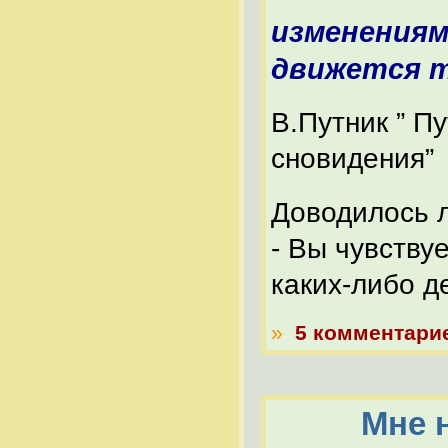
изменениям
движется т
В.Путник ” П
сновидения”
Доводилось л
- Вы чувству
каких-либо д
»
5 комментари
Мне 