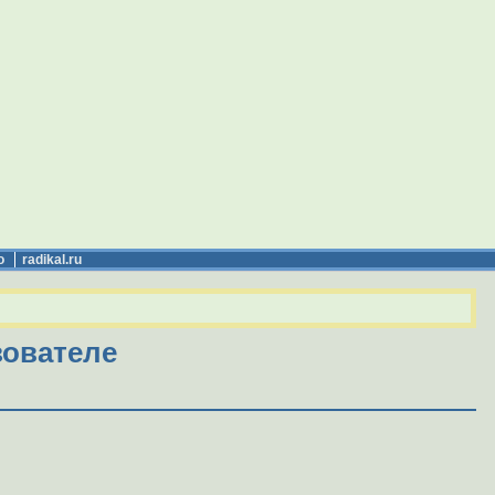
о
radikal.ru
ователе