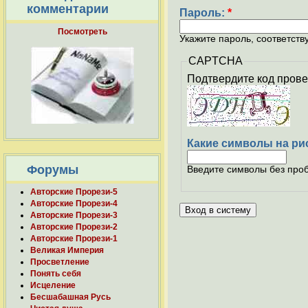
комментарии
Пароль:
*
Посмотреть
Укажите пароль, соответст
CAPTCHA
Подтвердите код прове
Какие символы на ри
Форумы
Введите символы без проб
Авторские Прорези-5
Авторские Прорези-4
Авторские Прорези-3
Авторские Прорези-2
Авторские Прорези-1
Великая Империя
Просветление
Понять себя
Исцеление
Бесшабашная Русь